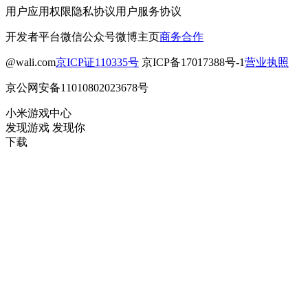
用户应用权限
隐私协议
用户服务协议
开发者平台
微信公众号
微博主页
商务合作
@wali.com
京ICP证110335号
京ICP备17017388号-1
营业执照
京公网安备11010802023678号
小米游戏中心
发现游戏 发现你
下载