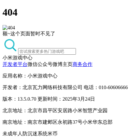
404
额~这个页面暂时不见了
小米游戏中心
开发者平台
微信公众号
微博主页
商务合作
应用名称：小米游戏中心
开发者：北京瓦力网络科技有限公司 电话：010-60606666
版本：13.5.0.70 更新时间：2025年3月24日
北京地址：北京市昌平区安居路小米智慧产业园
南京地址：南京市建邺区永初路37号小米华东总部
未成年人防沉迷系统
米币