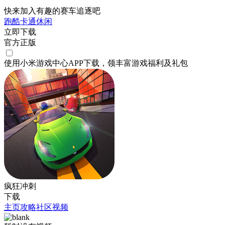
快来加入有趣的赛车追逐吧
跑酷
卡通
休闲
立即下载
官方正版
使用小米游戏中心APP
下载
，领丰富游戏
福利
及
礼包
疯狂冲刺
下载
主页
攻略
社区
视频