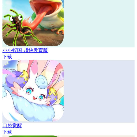
小小蚁国-超快发育版
下载
口袋觉醒
下载