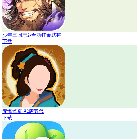
少年三国志2-全新虹金武将
下载
无悔华夏-残唐五代
下载