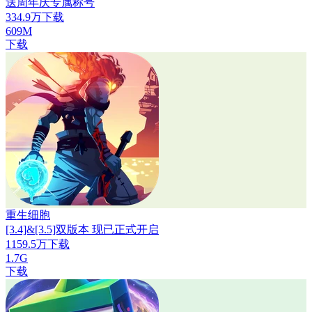
送周年庆专属称号
334.9万下载
609M
下载
重生细胞
[3.4]&[3.5]双版本 现已正式开启
1159.5万下载
1.7G
下载