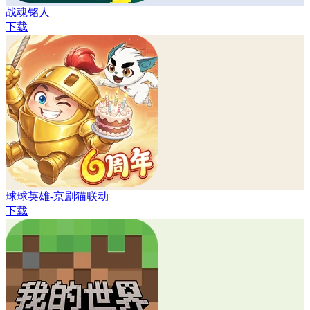
战魂铭人
下载
球球英雄-京剧猫联动
下载