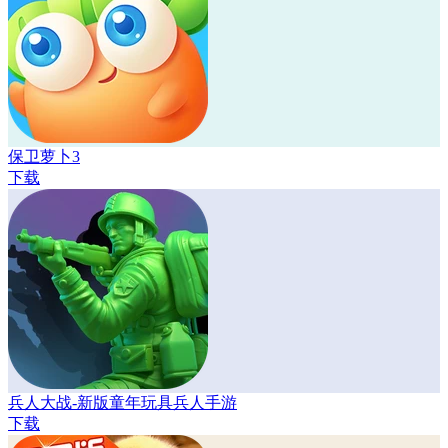
保卫萝卜3
下载
兵人大战-新版童年玩具兵人手游
下载