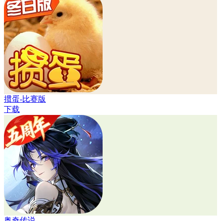
掼蛋-比赛版
下载
奥奇传说