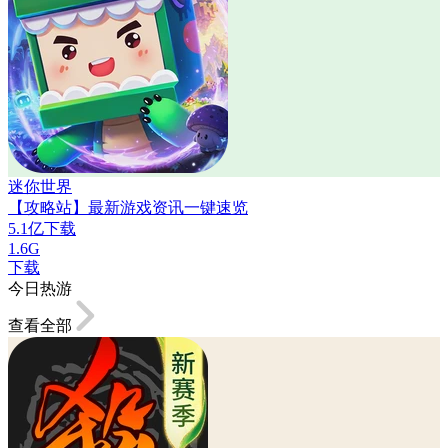
迷你世界
【攻略站】最新游戏资讯一键速览
5.1亿下载
1.6G
下载
今日热游
查看全部