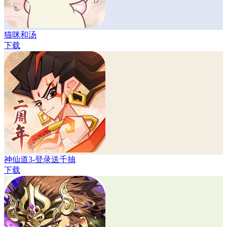
猫咪和汤
下载
神仙道3-登录送千抽
下载