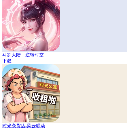
斗罗大陆：逆转时空
下载
时光杂货店-风云联动