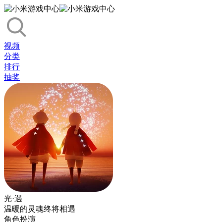
视频
分类
排行
抽奖
光·遇
温暖的灵魂终将相遇
角色扮演