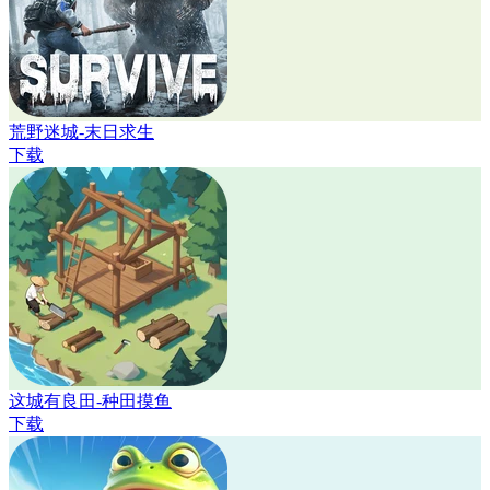
荒野迷城-末日求生
下载
这城有良田-种田摸鱼
下载