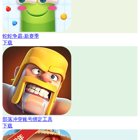
蛇蛇争霸-新赛季
下载
部落冲突账号绑定工具
下载