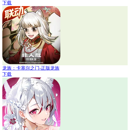
下载
龙族：卡塞尔之门-正版龙族
下载