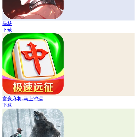
晶核
下载
富豪麻将-马上鸿运
下载