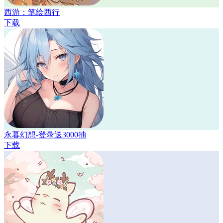
西游：笔绘西行
下载
永暮幻想-登录送3000抽
下载