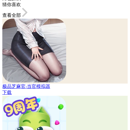
猜你喜欢
查看全部
极品芝麻官-当官模拟器
下载