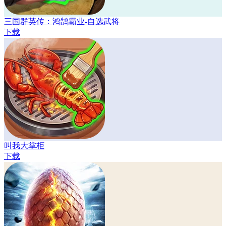
三国群英传：鸿鹄霸业-自选武将
下载
叫我大掌柜
下载