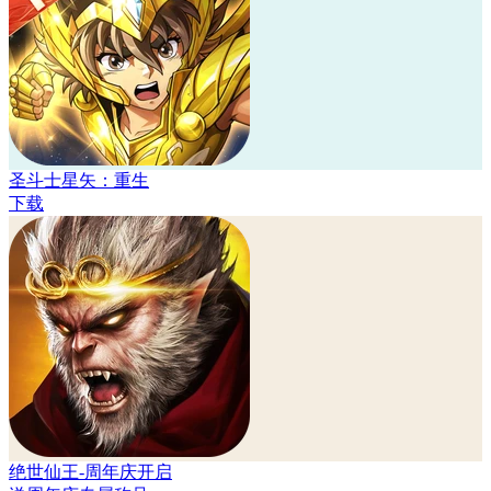
圣斗士星矢：重生
下载
绝世仙王-周年庆开启