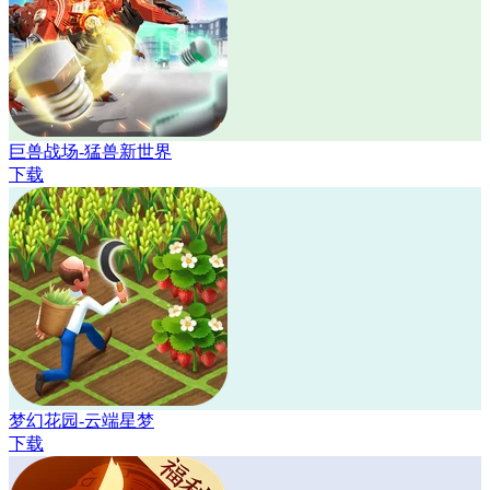
巨兽战场-猛兽新世界
下载
梦幻花园-云端星梦
下载