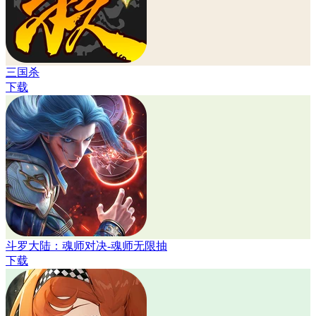
三国杀
下载
斗罗大陆：魂师对决-魂师无限抽
下载