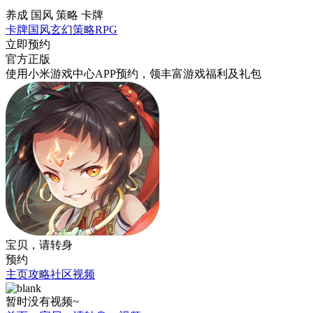
养成 国风 策略 卡牌
卡牌
国风
玄幻
策略
RPG
立即预约
官方正版
使用小米游戏中心APP
预约
，领丰富游戏
福利
及
礼包
宝贝，请转身
预约
主页
攻略
社区
视频
暂时没有视频~