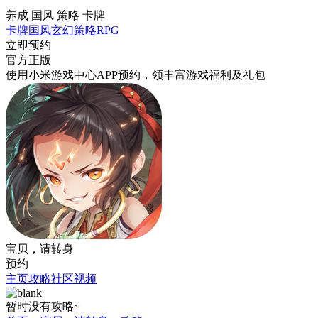
养成 国风 策略 卡牌
卡牌
国风
玄幻
策略
RPG
立即预约
官方正版
使用小米游戏中心APP
预约
，领丰富游戏
福利
及
礼包
宝贝，请转身
预约
主页
攻略
社区
视频
暂时没有攻略~