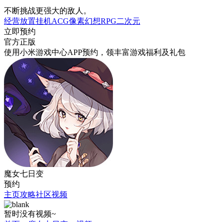
不断挑战更强大的敌人。
经营
放置挂机
ACG
像素
幻想
RPG
二次元
立即预约
官方正版
使用小米游戏中心APP
预约
，领丰富游戏
福利
及
礼包
魔女七日变
预约
主页
攻略
社区
视频
暂时没有视频~