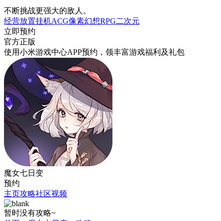
不断挑战更强大的敌人。
经营
放置挂机
ACG
像素
幻想
RPG
二次元
立即预约
官方正版
使用小米游戏中心APP
预约
，领丰富游戏
福利
及
礼包
魔女七日变
预约
主页
攻略
社区
视频
暂时没有攻略~