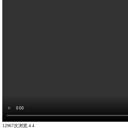
12967次浏览
4
4