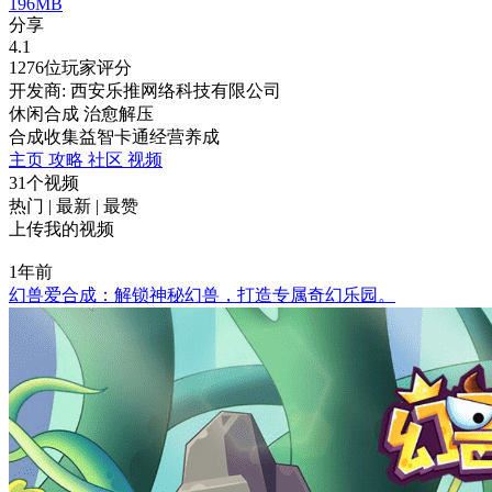
196MB
分享
4.1
1276位玩家评分
开发商: 西安乐推网络科技有限公司
休闲合成 治愈解压
合成
收集
益智
卡通
经营
养成
主页
攻略
社区
视频
31个视频
热门
|
最新
|
最赞
上传我的视频
1年前
幻兽爱合成：解锁神秘幻兽，打造专属奇幻乐园。