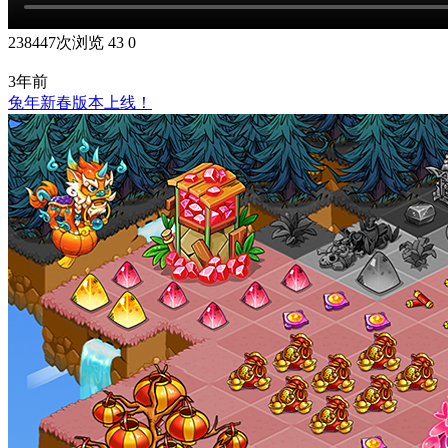
238447次浏览
43
0
3年前
兔年新春版本上线！