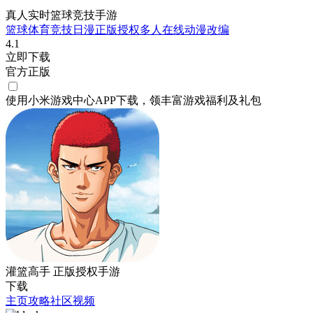
真人实时篮球竞技手游
篮球
体育竞技
日漫
正版授权
多人在线
动漫改编
4.1
立即下载
官方正版
使用小米游戏中心APP
下载
，领丰富游戏
福利
及
礼包
灌篮高手 正版授权手游
下载
主页
攻略
社区
视频