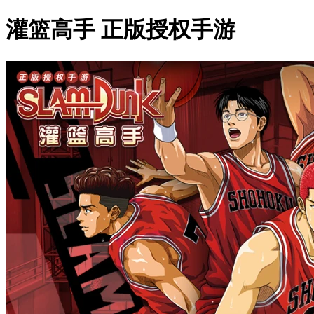
灌篮高手 正版授权手游