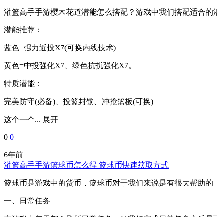
灌篮高手手游樱木花道潜能怎么搭配？游戏中我们搭配适合的
潜能推荐：
蓝色=强力近投X7(可换内线技术)
黄色=中投强化X7、绿色抗扰强化X7。
特质潜能：
完美防守(必备)、投篮封锁、冲抢篮板(可换)
这个一个...
展开
0
0
6年前
灌篮高手手游篮球币怎么得 篮球币快速获取方式
篮球币是游戏中的货币，篮球币对于我们来说是有很大帮助的
一、日常任务