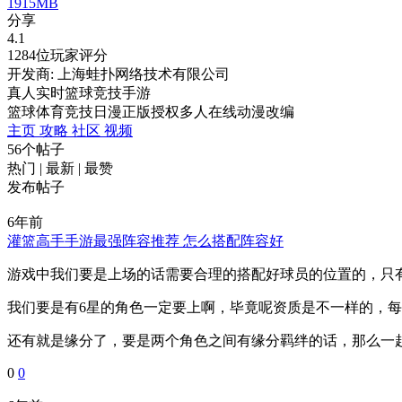
1915MB
分享
4.1
1284位玩家评分
开发商: 上海蛙扑网络技术有限公司
真人实时篮球竞技手游
篮球
体育竞技
日漫
正版授权
多人在线
动漫改编
主页
攻略
社区
视频
56个帖子
热门
|
最新
|
最赞
发布帖子
6年前
灌篮高手手游最强阵容推荐 怎么搭配阵容好
游戏中我们要是上场的话需要合理的搭配好球员的位置的，只
我们要是有6星的角色一定要上啊，毕竟呢资质是不一样的，
还有就是缘分了，要是两个角色之间有缘分羁绊的话，那么一起上
0
0