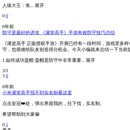
人猿大王：鱼...
展开
0
0
6年前
防守是最好的进攻 《灌篮高手》手游有效防守技巧总结
《灌篮高手 正版授权手游》开测已经有一段时间，游戏里多
守，也很难给队友创造得分机会。今天小编就来总结一下当前
1.如何成功盖帽 盖帽是防守中非常重要...
展开
3/5
3
0
6年前
小米灌篮高手找不到实名制看这里
点击皇冠👑处，弹出界面我的，往下找，实名制。
希望帮助到大家😁
0
1