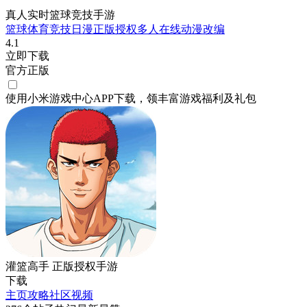
真人实时篮球竞技手游
篮球
体育竞技
日漫
正版授权
多人在线
动漫改编
4.1
立即下载
官方正版
使用小米游戏中心APP
下载
，领丰富游戏
福利
及
礼包
灌篮高手 正版授权手游
下载
主页
攻略
社区
视频