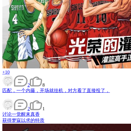
+10
2
8
匹配，一个内藤，开场就挂机，对方看了直接投了，
2
1
讨论
一觉醒来真香
获得梦寐以求的特质