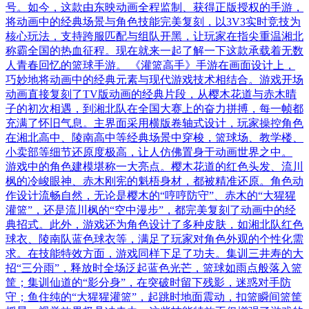
号。如今，这款由东映动画全程监制、获得正版授权的手游，
将动画中的经典场景与角色技能完美复刻，以3V3实时竞技为
核心玩法，支持跨服匹配与组队开黑，让玩家在指尖重温湘北
称霸全国的热血征程。现在就来一起了解一下这款承载着无数
人青春回忆的篮球手游。 《灌篮高手》手游在画面设计上，
巧妙地将动画中的经典元素与现代游戏技术相结合。游戏开场
动画直接复刻了TV版动画的经典片段，从樱木花道与赤木晴
子的初次相遇，到湘北队在全国大赛上的奋力拼搏，每一帧都
充满了怀旧气息。主界面采用横版卷轴式设计，玩家操控角色
在湘北高中、陵南高中等经典场景中穿梭，篮球场、教学楼、
小卖部等细节还原度极高，让人仿佛置身于动画世界之中。
游戏中的角色建模堪称一大亮点。樱木花道的红色头发、流川
枫的冷峻眼神、赤木刚宪的魁梧身材，都被精准还原。角色动
作设计流畅自然，无论是樱木的“哼哼防守”、赤木的“大猩猩
灌篮”，还是流川枫的“空中漫步”，都完美复刻了动画中的经
典招式。此外，游戏还为角色设计了多种皮肤，如湘北队红色
球衣、陵南队蓝色球衣等，满足了玩家对角色外观的个性化需
求。在技能特效方面，游戏同样下足了功夫。集训三井寿的大
招“三分雨”，释放时全场泛起蓝色光芒，篮球如雨点般落入篮
筐；集训仙道的“影分身”，在突破时留下残影，迷惑对手防
守；鱼住纯的“大猩猩灌篮”，起跳时地面震动，扣篮瞬间篮筐