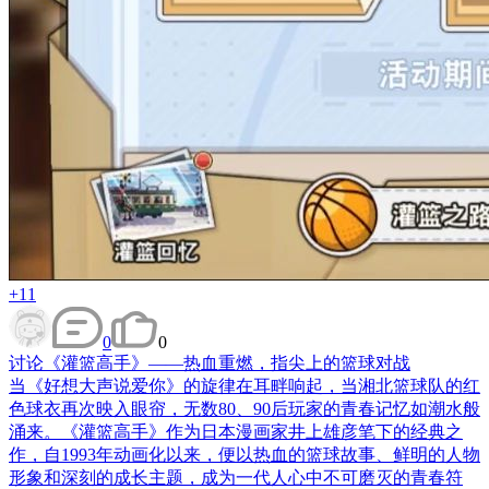
+11
0
0
讨论
《灌篮高手》——热血重燃，指尖上的篮球对战
当《好想大声说爱你》的旋律在耳畔响起，当湘北篮球队的红
色球衣再次映入眼帘，无数80、90后玩家的青春记忆如潮水般
涌来。《灌篮高手》作为日本漫画家井上雄彦笔下的经典之
作，自1993年动画化以来，便以热血的篮球故事、鲜明的人物
形象和深刻的成长主题，成为一代人心中不可磨灭的青春符