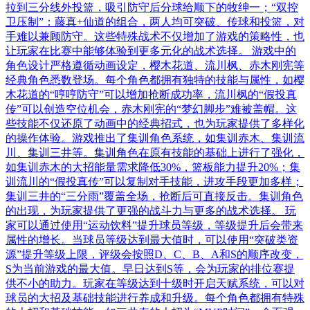
拉到三分线外投篮，吸引防守后分球给顺下的牧绅一；“双控
卫压制”：藤真+仙道的组合，两人均可突破、传球和投篮，对
手难以兼顾防守。这些特殊战术不仅增加了游戏的策略性，也
让玩家在比赛中能够体验到更多元化的战术选择。 游戏中的
角色设计严格遵循动画设定，樱木花道、流川枫、赤木刚宪等
经典角色悉数登场。每个角色都拥有独特的技能与属性，如樱
木花道的“哼哼防守”可以增加抢断成功率，流川枫的“假投真
传”可以创造空位机会，赤木刚宪的“梦幻脚步”难被盖帽。这
些技能不仅还原了动画中的经典招式，也为玩家提供了多样化
的操作体验。游戏推出了集训角色系统，如集训赤木、集训流
川、集训三井等。集训角色在原有技能的基础上进行了强化，
如集训赤木的大招能量需求降低30%，篮板能力提升20%；集
训流川的“假投真传”可以复制对手技能，进攻手段更加多样；
集训三井的“三分雨”覆盖全场，抢断后可直接反击。集训角色
的出现，为玩家提供了更强的战斗力与更多的战术选择。 玩
家可以通过使用“运动饮料”提升球员等级，等级提升后会带来
属性的增长。当球员等级达到最大值时，可以使用“突破类资
源”提升等级上限，评级会按照D、C、B、A和S的顺序改变，
S为当前游戏的最大值。早日达到S等，会为玩家的排位赛提
供不小的助力。玩家在等级达到十级时开启天赋系统，可以对
球员的大招及基础技能进行养成和升级。每个角色都拥有特殊