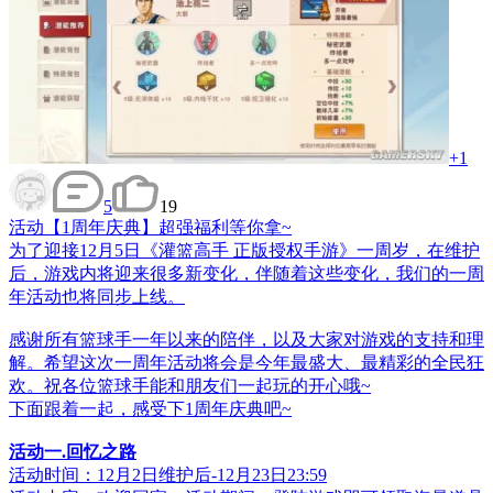
+1
5
19
活动
【1周年庆典】超强福利等你拿~
为了迎接12月5日《灌篮高手 正版授权手游》一周岁，在维护
后，游戏内将迎来很多新变化，伴随着这些变化，我们的一周
年活动也将同步上线。
感谢所有篮球手一年以来的陪伴，以及大家对游戏的支持和理
解。希望这次一周年活动将会是今年最盛大、最精彩的全民狂
欢。祝各位篮球手能和朋友们一起玩的开心哦~
下面跟着一起，感受下1周年庆典吧~
活动一.回忆之路
活动时间：12月2日维护后-12月23日23:59