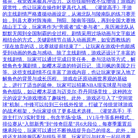
摇晃，视觉效果极具冲击力。这些技能特效不仅增强了游戏的
观赏性，也让玩家在操作时更具代入感。 《灌篮高手》手游
的主线剧情严格遵循动画设定，从湘北队与陵南队的练习赛开
始，到县大赛对阵海南、翔阳、陵南等强队，再到全国大赛挑
战山王工业，玩家将作为“旁观者”或“参与者”，亲历湘北队从
默默无闻到全国制霸的全过程。剧情采用过场动画与文字叙述
相结合的方式，关键剧情节点插入动画原声，如安西教练的
“现在放弃的话，比赛就提前结束了”，让玩家在游戏中也能感
受到动画的热血与感动。除了主线剧情，游戏还设计了丰富的
支线剧情。玩家可以通过完成日常任务、参与活动等方式，解
锁角色专属剧情，如樱木花道的特训日记、流川枫的美国之行
等。这些支线剧情不仅丰富了游戏内容，也让玩家更深入地了
解角色的背景与成长历程。 游戏在还原动画世界观的基础
上，进行了适当的延伸。玩家可以招募NBA现实球星与动漫
角色组队，如让樱木花道与迈克尔·乔丹同场竞技，这种跨次
元的设定为游戏增添了趣味性。此外，游戏还引入了“空间篮
球”机制，中锋可以拉到三分线外投篮，打破了传统篮球游戏
的战术框架，为玩家提供了更多战术选择。 《灌篮高手》手
游主打3V3实时竞技，包含半场/全场、1V1斗牛等多种模式。
排位赛从“入部新秀”到“传奇巨星”共6大段位，每赛季重置后
继承段位，玩家可以通过不断挑战提升自己的排名。此外，游
戏还支持跨服匹配与组队开黑，玩家可以与好友一起征战赛