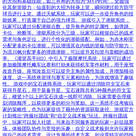
的大招和基础技能，如三井寿的大招为“MVP时间”，全面强
化其射篮能力；仙道彰的大招为转身上篮，瞬间绕过前方防守
球员进行上篮。通过天赋系统，玩家可以进一步提升角色的技
能效果，打造属于自己的强力球员。 游戏引入了潜能系统，
玩家可以通过分配潜能点数，提升角色的特定属性，如弹跳、
卡位、抢断等。潜能系统分为三级，玩家可以根据自己的战术
需求与角色定位，进行个性化的潜能搭配。例如，为赤木刚宪
分配更多的卡位潜能，可以增强其在内线的篮板与防守能力；
为流川枫分配更多的弹跳潜能，可以提升其扣篮与盖帽的成功
率。《灌篮高手HD》中引入了极限摩托系统，玩家可以通过
参加极限摩托飚车比赛和打劫来获得机车零件材料，用于座驾
改造升级。座驾改造后可以提升主角的属性加成，并增加移动
速度。这一系统将篮球与赛车元素相结合，为游戏增添了趣味
性。 游戏中的宝石迷阵系统，玩家可以通过消除符文宝石来
获得升星石，用于装备升星。宝石迷阵共有5种颜色的符文宝
石，横竖3个以上的宝石连成一线即可消除。玩家需要合理规
划消除顺序，以获得更多的积分与奖励。这一系统不仅考验玩
家的策略性，也为玩家提供了额外的资源获取途径。游戏官方
计划推出“跨服社团战”和“自定义战术板”玩法。跨服社团战
中，玩家可以加入社团，与来自不同服务器的玩家一起征战赛
场，体验团队协作与竞技的乐趣；自定义战术板则允许玩家根
据自己的战术需求，设计专属的战术方案，如设置特定的挡拆