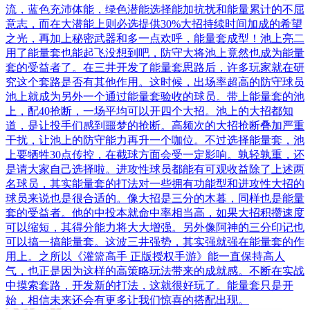
流，蓝色充沛体能，绿色潜能选择能加抗扰和能量累计的不屈
意志，而在大潜能上则必选提供30%大招持续时间加成的希望
之光，再加上秘密武器和多一点欢呼，能量套成型！池上亮二
用了能量套也能起飞没想到吧，防守大将池上竟然也成为能量
套的受益者了。在三井开发了能量套思路后，许多玩家就在研
究这个套路是否有其他作用。这时候，出场率超高的防守球员
池上就成为另外一个通过能量套验收的球员。带上能量套的池
上，配40抢断，一场平均可以开四个大招。池上的大招都知
道，是让投手们感到噩梦的抢断。高频次的大招抢断叠加严重
干扰，让池上的防守能力再升一个咖位。不过选择能量套，池
上要牺牲30点传控，在截球方面会受一定影响。孰轻孰重，还
是请大家自己选择啦。进攻性球员都能有可观收益除了上述两
名球员，其实能量套的打法对一些拥有功能型和进攻性大招的
球员来说也是很合适的。像大招是三分的木暮，同样也是能量
套的受益者。他的中投本就命中率相当高，如果大招积攒速度
可以缩短，其得分能力将大大增强。另外像阿神的三分印记也
可以搞一搞能量套。这波三井强势，其实强就强在能量套的作
用上。之所以《灌篮高手 正版授权手游》能一直保持高人
气，也正是因为这样的高策略玩法带来的成就感。不断在实战
中摸索套路，开发新的打法，这就很好玩了。能量套只是开
始，相信未来还会有更多让我们惊喜的搭配出现。