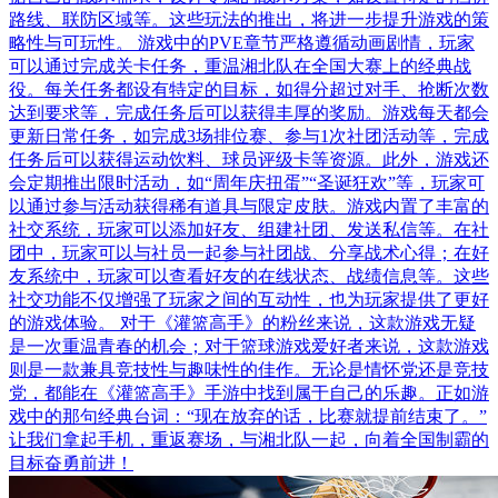
路线、联防区域等。这些玩法的推出，将进一步提升游戏的策
略性与可玩性。 游戏中的PVE章节严格遵循动画剧情，玩家
可以通过完成关卡任务，重温湘北队在全国大赛上的经典战
役。每关任务都设有特定的目标，如得分超过对手、抢断次数
达到要求等，完成任务后可以获得丰厚的奖励。游戏每天都会
更新日常任务，如完成3场排位赛、参与1次社团活动等，完成
任务后可以获得运动饮料、球员评级卡等资源。此外，游戏还
会定期推出限时活动，如“周年庆扭蛋”“圣诞狂欢”等，玩家可
以通过参与活动获得稀有道具与限定皮肤。游戏内置了丰富的
社交系统，玩家可以添加好友、组建社团、发送私信等。在社
团中，玩家可以与社员一起参与社团战、分享战术心得；在好
友系统中，玩家可以查看好友的在线状态、战绩信息等。这些
社交功能不仅增强了玩家之间的互动性，也为玩家提供了更好
的游戏体验。 对于《灌篮高手》的粉丝来说，这款游戏无疑
是一次重温青春的机会；对于篮球游戏爱好者来说，这款游戏
则是一款兼具竞技性与趣味性的佳作。无论是情怀党还是竞技
党，都能在《灌篮高手》手游中找到属于自己的乐趣。正如游
戏中的那句经典台词：“现在放弃的话，比赛就提前结束了。”
让我们拿起手机，重返赛场，与湘北队一起，向着全国制霸的
目标奋勇前进！