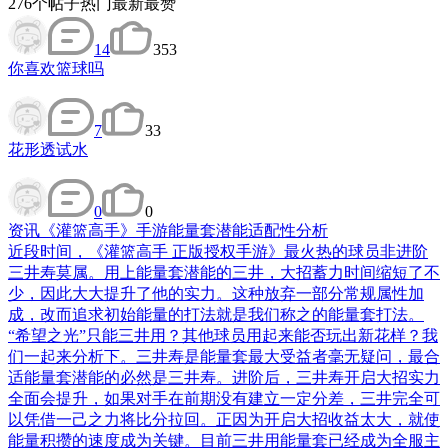
276
个帖子
热门
最新
最赞
14
353
你喜欢篮球吗
7
33
花形透试水
0
0
资讯
《灌篮高手》手游能量套潜能适配性分析
近段时间，《灌篮高手 正版授权手游》最火热的球员非进阶
三井寿莫属。用上能量套潜能的三井，大招蓄力时间缩短了不
少，因此大大提升了他的实力。这种放弃一部分常规属性加
成，改而追求初始能量的打法就是我们称之的能量套打法。
“希望之光”只能三井用？其他球员用起来能否玩出新花样？我
们一起来分析下。三井寿是能量套最大受益者毫无疑问，最合
适能量套潜能的必然是三井寿。进阶后，三井寿开启大招实力
全面会提升，如果对手在前期没有建立一定分差，三井完全可
以凭借一己之力将比分拉回。正因为开启大招收益太大，就使
能量积攒的速度成为关键。目前三井用能量套已经成为全服主