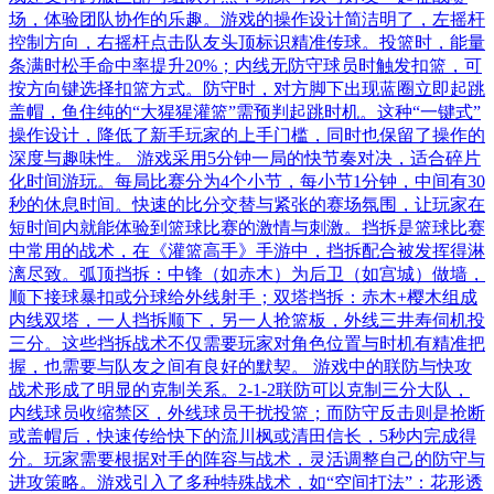
场，体验团队协作的乐趣。游戏的操作设计简洁明了，左摇杆
控制方向，右摇杆点击队友头顶标识精准传球。投篮时，能量
条满时松手命中率提升20%；内线无防守球员时触发扣篮，可
按方向键选择扣篮方式。防守时，对方脚下出现蓝圈立即起跳
盖帽，鱼住纯的“大猩猩灌篮”需预判起跳时机。这种“一键式”
操作设计，降低了新手玩家的上手门槛，同时也保留了操作的
深度与趣味性。 游戏采用5分钟一局的快节奏对决，适合碎片
化时间游玩。每局比赛分为4个小节，每小节1分钟，中间有30
秒的休息时间。快速的比分交替与紧张的赛场氛围，让玩家在
短时间内就能体验到篮球比赛的激情与刺激。挡拆是篮球比赛
中常用的战术，在《灌篮高手》手游中，挡拆配合被发挥得淋
漓尽致。弧顶挡拆：中锋（如赤木）为后卫（如宫城）做墙，
顺下接球暴扣或分球给外线射手；双塔挡拆：赤木+樱木组成
内线双塔，一人挡拆顺下，另一人抢篮板，外线三井寿伺机投
三分。这些挡拆战术不仅需要玩家对角色位置与时机有精准把
握，也需要与队友之间有良好的默契。 游戏中的联防与快攻
战术形成了明显的克制关系。2-1-2联防可以克制三分大队，
内线球员收缩禁区，外线球员干扰投篮；而防守反击则是抢断
或盖帽后，快速传给快下的流川枫或清田信长，5秒内完成得
分。玩家需要根据对手的阵容与战术，灵活调整自己的防守与
进攻策略。游戏引入了多种特殊战术，如“空间打法”：花形透