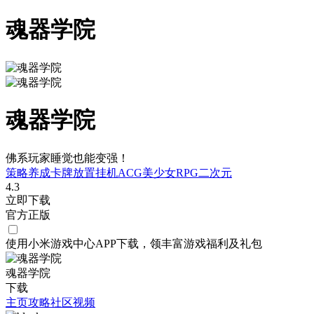
魂器学院
魂器学院
佛系玩家睡觉也能变强！
策略
养成
卡牌
放置挂机
ACG
美少女
RPG
二次元
4.3
立即下载
官方正版
使用小米游戏中心APP
下载
，领丰富游戏
福利
及
礼包
魂器学院
下载
主页
攻略
社区
视频