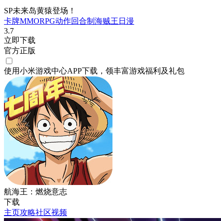
SP未来岛黄猿登场！
卡牌
MMORPG
动作
回合制
海贼王
日漫
3.7
立即下载
官方正版
使用小米游戏中心APP
下载
，领丰富游戏
福利
及
礼包
航海王：燃烧意志
下载
主页
攻略
社区
视频