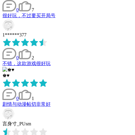
0
7
很好玩，不过要买开局号
1******377
0
2
不错，这款游戏很好玩
♚♥
0
1
剧情与动漫帖切非常好
言身寸_PUsm