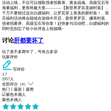
活动上线，不仅可以领取强者招募券、黄金战魂、高级宝石等
海量福利，更有终极大奖————【新世界罗宾圣诞时装】，
千万不要错过这次白嫖福利，让罗宾穿上美美的新时装！、双
旦福利活动将会陆续在游戏中开启，新世界罗宾、娜美时装、
强者招募券、高级宝石等你拿！赶快参与活动吧，白嫖福利的
同时也别忘了给小伙伴送上祝福哦~
讨论
肝都要坏了
玩了差不多两年了，号有点多😜
玩家评价
写评价
3.7
2957
人
全部评分（
0
）
热门
丨
最新
丨
最赞
紫色木偶人