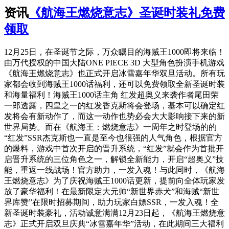
资讯
《航海王燃烧意志》圣诞时装礼免费
领取
12月25日，在圣诞节之际，万众瞩目的海贼王1000即将来临！
由万代授权的中国大陆ONE PIECE 3D 大型角色扮演手机游戏
《航海王燃烧意志》也正式开启冰雪嘉年华双旦活动。所有玩
家都会收到海贼王1000话福利，还可以免费领取全新圣诞时装
和海量福利！海贼王1000话主角 红发超奥义来袭作者尾田荣
一郎透露，四皇之一的红发香克斯将会登场，基本可以确定红
发将会有新动作了，而这一动作也势必会大大影响接下来的新
世界局势。而在《航海王：燃烧意志》一周年之时登场的的
“红发”SSR杰克斯也一直是至今也很强的人气角色，根据官方
的爆料，游戏中首次开启的晋升系统，“红发”就会作为首批开
启晋升系统的三位角色之一，解锁全新能力，开启“超奥义”技
能，重返一线战场！官方助力，一发入魂！与此同时，《航海
王燃烧意志》为了庆祝海贼王1000话更新，提前向全体玩家发
放了豪华福利！在最新限定大元帅“新世界赤犬”和海贼“新世
界库赞”在限时招募期间，助力玩家白嫖SSR，一发入魂！全
新圣诞时装豪礼，活动诚意满满12月23日起，《航海王燃烧意
志》正式开启双旦庆典“冰雪嘉年华”活动，在此期间三大福利