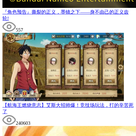
『角色预告』撕裂的正义，墨镜之下——身不由己的正义齿
轮!
557
【航海王燃烧意志】艾斯大招帅爆！竞技场玩法，打的辛苦死
了
240603