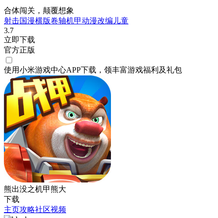
合体闯关，颠覆想象
射击
国漫
横版卷轴
机甲
动漫改编
儿童
3.7
立即下载
官方正版
使用小米游戏中心APP
下载
，领丰富游戏
福利
及
礼包
熊出没之机甲熊大
下载
主页
攻略
社区
视频