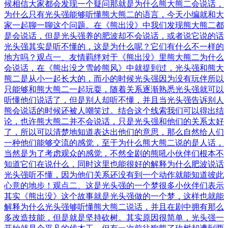
候相信大家都会发现一个疑问那就是为什么熊大熊二会说话，
为什么只有光头强能够听懂熊大熊二的语言，今天小编就和大
家一起聊一聊这个问题。在《熊出没》中我们发现熊大熊二都
是会说话，但是光头强养的肥波却不会说话，或者说它说的话
光头强其实是听不懂的，这是为什么呢？它们有什么不一样的
地方吗？观点一、友情羁绊对于《熊出没》里熊大熊二为什么
会说话，在《熊出没之雪岭熊风》中就提到过，光头强和熊大
熊二是从小一起长大的，而小的时候光头强因为没有玩伴所以
只能够和熊大熊二一起玩耍，随着关系逐渐熟悉光头强就可以
听懂他们说话了，但是别人却听不懂，并且当光头强告诉别人
熊会说话的时候还被人嘲笑过。结合这个线索我们可以得出结
论，也许熊大熊二并不会说话，只是光头强和他们的关系太好
了，所以可以清楚地知道表达出他们的意思，那么自然给人们
一种他们能够交流的感觉，至于为什么熊大熊二说的是人话，
当然是为了考虑观众的感觉，不然全剧的熊吼小伙伴们根本不
知道它们在说什么，同时这里也能很好的解释为什么肥波说话
光头强听不懂，因为他们关系还没有到一个动作就能知道彼此
心意的地步！观点二、这是光头强的一个梦很多小伙伴们表示
其实《熊出没》这个故事就是光头强做的一个梦，这样也就能
解释为什么光头强够听懂熊大熊二说话，并且在剧中拥有那么
多改造技能，但是就是坚持砍树。其实原因很简单，光头强一