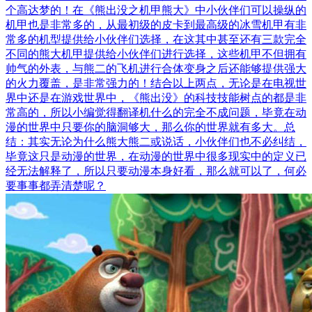
个高达梦的！在《熊出没之机甲熊大》中小伙伴们可以操纵的
机甲也是非常多的，从最初级的皮卡到最高级的冰雪机甲有非
常多的机型提供给小伙伴们选择，在这其中甚至还有三款完全
不同的熊大机甲提供给小伙伴们进行选择，这些机甲不但拥有
帅气的外表，与熊二的飞机进行合体变身之后还能够提供强大
的火力覆盖，是非常强力的！结合以上两点，无论是在电视世
界中还是在游戏世界中，《熊出没》的科技技能树点的都是非
常高的，所以小编觉得翻译机什么的完全不成问题，毕竟在动
漫的世界中只要你的脑洞够大，那么你的世界就有多大。总
结：其实无论为什么熊大熊二或说话，小伙伴们也不必纠结，
毕竟这只是动漫的世界，在动漫的世界中很多现实中的定义已
经无法解释了，所以只要动漫本身好看，那么就可以了，何必
要事事都弄清楚呢？