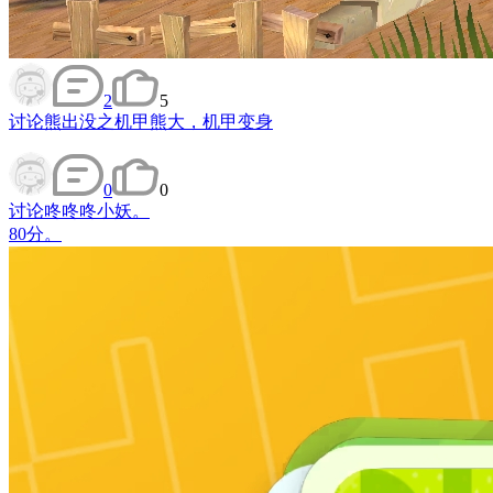
2
5
讨论
熊出没之机甲熊大，机甲变身
0
0
讨论
咚咚咚小妖。
80分。