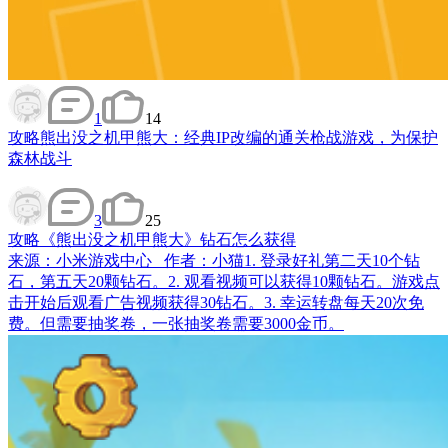
1
14
攻略
熊出没之机甲熊大：经典IP改编的通关枪战游戏，为保护
森林战斗
3
25
攻略
《熊出没之机甲熊大》钻石怎么获得
来源：小米游戏中心 作者：小猫1. 登录好礼第二天10个钻
石，第五天20颗钻石。2. 观看视频可以获得10颗钻石。游戏点
击开始后观看广告视频获得30钻石。3. 幸运转盘每天20次免
费。但需要抽奖卷，一张抽奖卷需要3000金币。