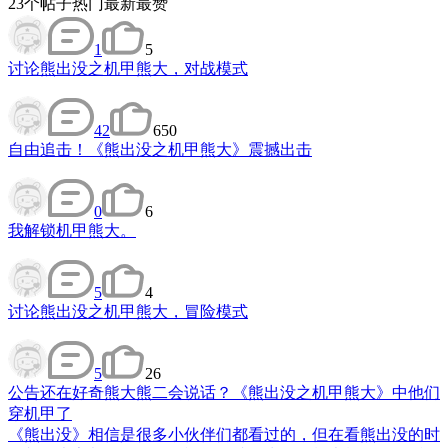
23
个帖子
热门
最新
最赞
1
5
讨论
熊出没之机甲熊大，对战模式
42
650
自由追击！《熊出没之机甲熊大》震撼出击
0
6
我解锁机甲熊大。
5
4
讨论
熊出没之机甲熊大，冒险模式
5
26
公告
还在好奇熊大熊二会说话？《熊出没之机甲熊大》中他们
穿机甲了
​《熊出没》相信是很多小伙伴们都看过的，但在看熊出没的时