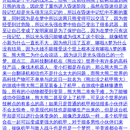
开始就是个平凡的伐木工，但有一次前往狗熊了砍树却遭到两
只熊的攻击，因此受了重伤进入昏迷阶段，虽然在昏迷但是这
段记忆却是光头强无法忘记的，所以在昏迷中记忆中不断的重
复，同时因为是在梦中所以这两只熊变得可以交流了，因为曾
经受到过危险，所以光头强在梦中给自己变出了很多武器，甚
至让自己变成了发明家就是为了保护自己，因为在梦中只有这
一段记忆，所以光头强只能够成为伐木工这个职业。就像蜡笔
小新为什么一直长不大，因为他只活了五岁。哆啦A梦为什么
没有结局，因为大雄不能接受这个世上根本没有哆啦A梦的事
实。熊大熊二为什么会说话， 因为这只是光头强自己的一个
梦。观点三、高科技翻译机在《熊出没》世界中有许多的高科
技产品，像伐木机器人、变小灯都是存在的，那么熊大熊二弄
来一台翻译机相信也不是什么太大的问题，而熊大熊二世界的
高科技产物可不单单与此近日一款名为《熊出没之机甲熊大》
的游戏中熊大熊二甚至装备上了机甲，在游戏中森林惨遭危
险，所有的小动物都受到变异，熊大熊二幸免于难，为了能够
成功夺回森林，熊大熊二甚至穿上了机甲，可见这个世界的科
技树点的有多么的高！如果只是普通的机甲相信很多小伙伴还
不会太惊奇，毕竟现代科技也是能够生产出来的，但是这台机
甲却是可以进行合体变身的，就像恐龙战队一样，多个机甲组
合在一起可以变成更强大的机甲，对于很多男性小伙伴们来
说，操纵机甲与敌人战斗也是也是一个梦想，毕竟谁都会有一