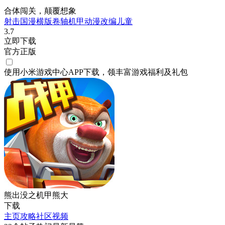
合体闯关，颠覆想象
射击
国漫
横版卷轴
机甲
动漫改编
儿童
3.7
立即下载
官方正版
使用小米游戏中心APP
下载
，领丰富游戏
福利
及
礼包
熊出没之机甲熊大
下载
主页
攻略
社区
视频