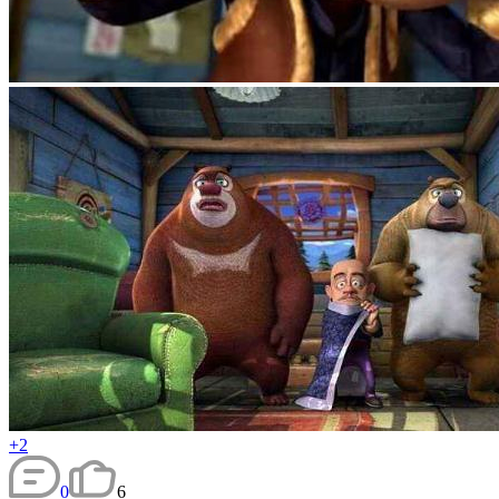
+2
0
6