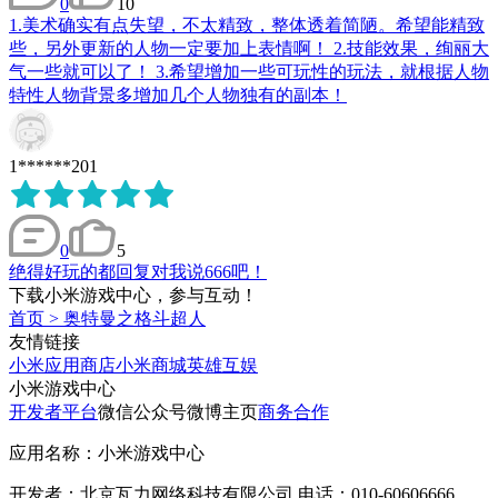
0
10
1.美术确实有点失望，不太精致，整体透着简陋。希望能精致
些，另外更新的人物一定要加上表情啊！ 2.技能效果，绚丽大
气一些就可以了！ 3.希望增加一些可玩性的玩法，就根据人物
特性人物背景多增加几个人物独有的副本！
1******201
0
5
绝得好玩的都回复对我说666吧！
下载小米游戏中心，参与互动！
首页
>
奥特曼之格斗超人
友情链接
小米应用商店
小米商城
英雄互娱
小米游戏中心
开发者平台
微信公众号
微博主页
商务合作
应用名称：小米游戏中心
开发者：北京瓦力网络科技有限公司 电话：010-60606666