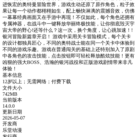
进恢宏的奥特曼冒险世界，游戏生动还原了原作角色，粒子效
果让每一个动作都栩栩如生，配上畅快淋漓的震撼音效，仿佛
一幕幕经典画面又在手游中再现！不仅如此，每个角色还拥有
专属神器，在战斗中一键释放华丽终极技能，让你彻底毁灭宇
宙大帝的野心!还等什么？这一次，换个角度，让心跳加速！!
银河冒险新篇章开启！ 游戏中采用关卡冒险模式，每个关卡
的设计都独具匠心，不同的奥特战士能在同一个关卡中体验到
不同的游戏乐趣。游戏在普通闯关的基础上还特别加入了原剧
中各角色的攻击技能，点击按钮即可轻松释放酷炫技能！更有
凶狠的强大BOSS、浩瀚的银河战役和正版游戏剧情带来非凡
体验！
基本信息
12岁以上；无需网络；付费下载
文件大小
742MB
当前版本
14.0.0
更新日期
2026-05-07
开发商
乐堂动漫
发行商