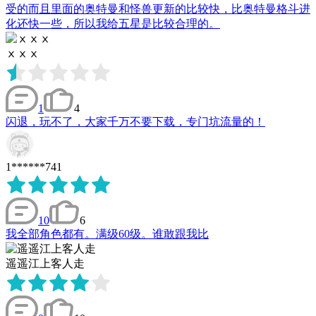
受的而且里面的奥特曼和怪兽更新的比较快，比奥特曼格斗进
化还快一些，所以我给五星是比较合理的。
ⅹⅹⅹ
1
4
闪退，玩不了，大家千万不要下载，专门坑流量的！
1******741
10
6
我全部角色都有。满级60级。谁敢跟我比
遥遥江上客人走