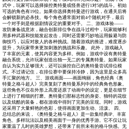
式中，玩家可以选择操控奥特曼或怪兽进行1对5的战斗。初始
可选的角色有19位。如果你选择奥特曼进行游戏，在通关后将
会解锁新的必杀技。每个角色通常面对前4个随机对手，最后
一个对手则是根据剧情设定的重要对手。 二、游戏体验——
攻防兼备战意浓，融合创新排位争在战斗过程中，玩家能够利
用多种武器和技能发起攻击，同时还需要巧妙地运用躲避与防
御技巧，以应对敌人的各种挑战。随着游戏的推进，难度逐步
提升，为玩家带来更加刺激的挑战和乐趣。 此外，游戏融入
了丰富的元素，使其内容更为多样。例如，游戏中设有奥特曼
融合系统，允许玩家创造出独一无二的专属奥特曼。如果玩家
自认为实力足够强大，还可以操控自己的奥特曼尝试排位模
式。不过请记住，在排位赛中要保持冷静，因为这里是众多高
手汇聚的地方。 三、游戏画面——画面绚丽，角色经典《奥
特曼之格斗超人》完美复刻了奥特曼系列中的经典角色形象。
这些角色不仅在外形上高度还原了动画中的设定，更是在细节
上进行了精细的打磨。奥特曼们那标志性的身姿、独特的花纹
以及炫酷的装备，都在游戏中得到了完美的呈现。同时，游戏
还采用了大量鲜艳的色彩，使得画面更加生动、活泼。 四、
总结总的来说，《奥特曼之格斗超人》是一款集经典IP、丰富
角色、多样玩法以及精美画面于一身的优秀手游。它不仅让玩
家重温了儿时的英雄梦想，还带来了前所未有的格斗快感。无