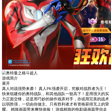
游戏简介
展开
真人对战强势来袭！ 真人PK强袭开启，究极对战胜者为王！
快来组建你的奥特战队，和其他战队一较高下！是用强大的实
力正面交锋，还是用巧妙的操作戏弄对手，亦或用完美的战术
以弱胜强，一切由你做主。只有胜利者才有资格获得无上的荣
耀。 精致画面带来爽快体验！ 游戏精致的电影级画面带你走