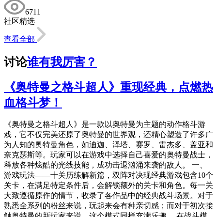
6711
社区精选
查看全部
讨论
谁有我厉害？
《奥特曼之格斗超人》重现经典，点燃热
血格斗梦！
《奥特曼之格斗超人》是一款以奥特曼为主题的动作格斗游
戏，它不仅完美还原了奥特曼的世界观，还精心塑造了许多广
为人知的奥特曼角色，如迪迦、泽塔、赛罗、雷杰多、盖亚和
奈克瑟斯等。玩家可以在游戏中选择自己喜爱的奥特曼战士，
释放各种炫酷的光线技能，成功击退汹涌来袭的敌人。 一、
游戏玩法——十关历练解新篇，双阵对决现经典游戏包含10个
关卡，在满足特定条件后，会解锁额外的关卡和角色。每一关
大致遵循原作的情节，收录了各作品中的经典战斗场景。对于
熟悉全系列的粉丝来说，玩起来会有种亲切感；而对于初次接
触奥特曼的新玩家来说，这个模式同样充满乐趣。 在战斗模