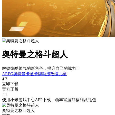
奥特曼之格斗超人
解锁炫酷帅气的新角色，提升自己的战力！
ARPG
奥特曼
卡通
卡牌
动漫改编
儿童
4.7
立即下载
官方正版
使用小米游戏中心APP
下载
，领丰富游戏
福利
及
礼包
奥特曼之格斗超人