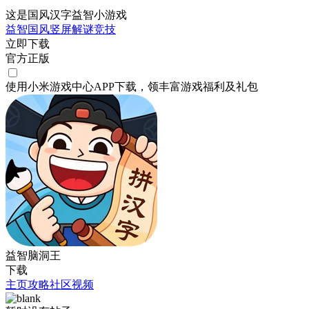
这是国风汉字益智小游戏
益智
国风
竖屏
解谜
竞技
立即下载
官方正版
使用小米游戏中心APP
下载
，领丰富游戏
福利
及
礼包
益智脑洞王
下载
主页
攻略
社区
视频