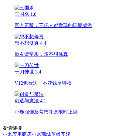
三国杀
1.8
官方正版，三亿人都爱玩的国民桌游
想不想修真
4.4
道友请留步，想不想修真
一刀传世
3.4
V12免费送，不花钱享特权
创造与魔法
4.1
小鹿服饰及背饰礼盒限时上架
友情链接
小米应用商店
小米商城
英雄互娱