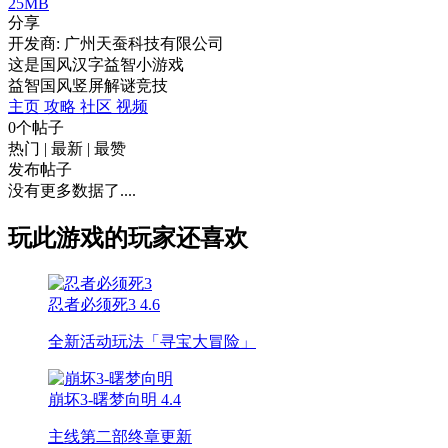
25MB
分享
开发商: 广州天蚕科技有限公司
这是国风汉字益智小游戏
益智
国风
竖屏
解谜
竞技
主页
攻略
社区
视频
0个帖子
热门
|
最新
|
最赞
发布帖子
没有更多数据了....
玩此游戏的玩家还喜欢
忍者必须死3
4.6
全新活动玩法「寻宝大冒险」
崩坏3-曙梦向明
4.4
主线第二部终章更新