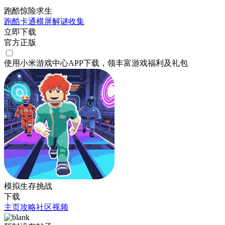
跑酷惊险求生
跑酷
卡通
横屏
解谜
收集
立即下载
官方正版
使用小米游戏中心APP
下载
，领丰富游戏
福利
及
礼包
模拟生存挑战
下载
主页
攻略
社区
视频