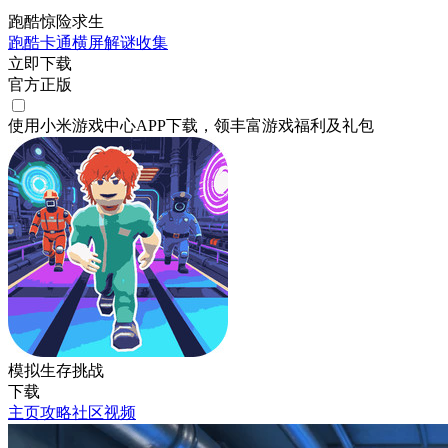
跑酷惊险求生
跑酷
卡通
横屏
解谜
收集
立即下载
官方正版
使用小米游戏中心APP
下载
，领丰富游戏
福利
及
礼包
模拟生存挑战
下载
主页
攻略
社区
视频