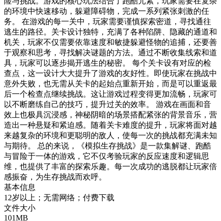
险与挑战。游戏的核心玩法结合了跑酷元素，玩家需要在复杂
的环境中快速移动，躲避障碍物，完成一系列紧张刺激的任
务。 在游戏的每一关中，玩家需要谨慎探索密道，寻找通往
逃生的路径。关卡设计独特，充满了各种陷阱、隐藏的通道和
机关，玩家不仅需要依靠速度和敏捷躲避怪物的追捕，还要善
于观察和思考，寻找解决谜题的方法。通过不断收集线索和道
具，玩家可以逐步揭开逃生的秘密。 每个关卡设有对应的检
查点，这一设计大大提升了游戏的友好性。即使玩家在挑战中
意外失败，也无需从关卡的起始点重新开始，而是可以重返最
后一个检查点继续挑战。这让游戏过程变得更加流畅，玩家可
以不断磨练自己的技巧，提升过关的效率。 游戏在画面和音
效上也极具沉浸感，神秘阴暗的场景搭配紧张的背景音乐，营
造出一种悬疑和紧迫感。随着关卡难度的提升，玩家将面对越
来越复杂的环境和更聪明的敌人，使每一次的挑战都充满未知
与期待。 总的来说，《模拟生存挑战》是一款集解谜、跑酷
与冒险于一体的游戏，它不仅考验玩家的反应速度和逻辑思
维，也提供了丰富的探索乐趣。每一次成功的逃脱都让玩家倍
感振奋，为生存挑战而欢呼。
基本信息
12岁以上；无需网络；付费下载
文件大小
101MB