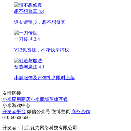
想不想修真
4.4
道友请留步，想不想修真
一刀传世
3.4
V12免费送，不花钱享特权
创造与魔法
4.1
小鹿服饰及背饰礼盒限时上架
友情链接
小米应用商店
小米商城
英雄互娱
小米游戏中心
开发者平台
微信公众号
微博主页
商务合作
010-60606666
开发者：北京瓦力网络科技有限公司