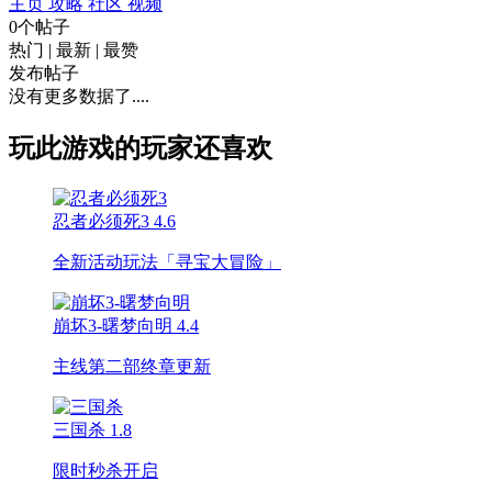
主页
攻略
社区
视频
0个帖子
热门
|
最新
|
最赞
发布帖子
没有更多数据了....
玩此游戏的玩家还喜欢
忍者必须死3
4.6
全新活动玩法「寻宝大冒险」
崩坏3-曙梦向明
4.4
主线第二部终章更新
三国杀
1.8
限时秒杀开启