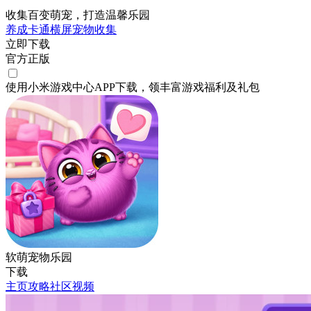
收集百变萌宠，打造温馨乐园
养成
卡通
横屏
宠物
收集
立即下载
官方正版
使用小米游戏中心APP
下载
，领丰富游戏
福利
及
礼包
软萌宠物乐园
下载
主页
攻略
社区
视频