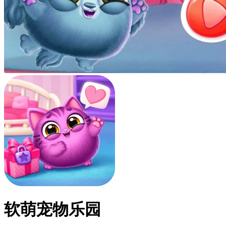
软萌宠物乐园