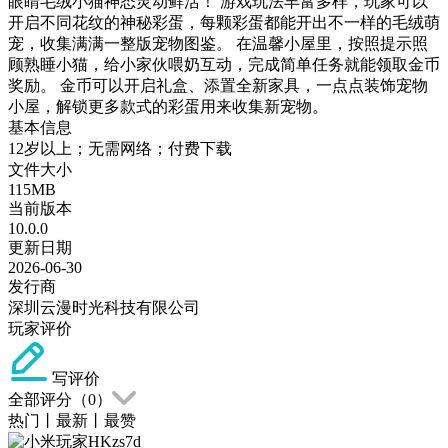
眼睛毛绒小猫神态灵动鲜活！ 游戏玩法丰富多样，玩家可以
开启不同花纹的神秘彩蛋，每颗彩蛋都能开出不一样的毛绒萌
宠，收集满满一整版宠物图鉴。 在温馨小屋里，按照提示照
顾熟睡小猫，给小家伙喂奶互动，完成简单任务就能领取金币
奖励。 金币可以开启礼盒、添置全新家具，一点点装饰宠物
小屋，解锁更多款式的彩蛋用来收集新宠物。
基本信息
12岁以上；无需网络；付费下载
文件大小
115MB
当前版本
10.0.0
更新日期
2026-06-30
发行商
深圳云漫时光科技有限公司
玩家评价
写评价
全部评分（
0
）
热门
丨
最新
丨
最赞