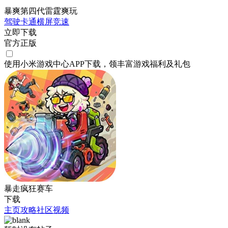
暴爽第四代雷霆爽玩
驾驶
卡通
横屏
竞速
立即下载
官方正版
使用小米游戏中心APP
下载
，领丰富游戏
福利
及
礼包
暴走疯狂赛车
下载
主页
攻略
社区
视频