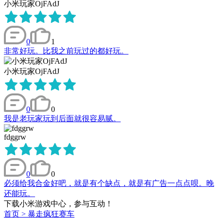
小米玩家OjFAdJ
0
1
非常好玩。比我之前玩过的都好玩。
小米玩家OjFAdJ
0
0
我是老玩家玩到后面就很容易腻。
fdggrw
0
0
必须给我合金好吧，就是有个缺点，就是有广告一点点呗。晚
还能玩。
下载小米游戏中心，参与互动！
首页
>
暴走疯狂赛车