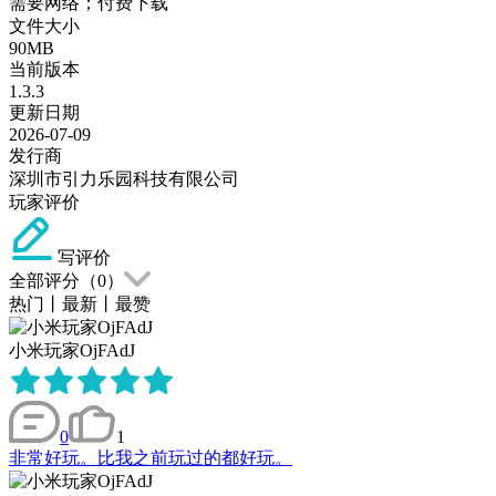
需要网络；付费下载
文件大小
90MB
当前版本
1.3.3
更新日期
2026-07-09
发行商
深圳市引力乐园科技有限公司
玩家评价
写评价
全部评分（
0
）
热门
丨
最新
丨
最赞
小米玩家OjFAdJ
0
1
非常好玩。比我之前玩过的都好玩。