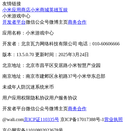
友情链接
小米应用商店
小米商城
英雄互娱
小米游戏中心
开发者平台
微信公众号
微博主页
商务合作
应用名称：小米游戏中心
开发者：北京瓦力网络科技有限公司 电话：010-60606666
版本：13.5.0.70 更新时间：2025年3月24日
北京地址：北京市昌平区安居路小米智慧产业园
南京地址：南京市建邺区永初路37号小米华东总部
未成年人防沉迷系统
米币
用户应用权限
隐私协议
用户服务协议
开发者平台
微信公众号
微博主页
商务合作
@wali.com
京ICP证110335号
京ICP备17017388号-1
营业执照
京公网安备11010802023678号