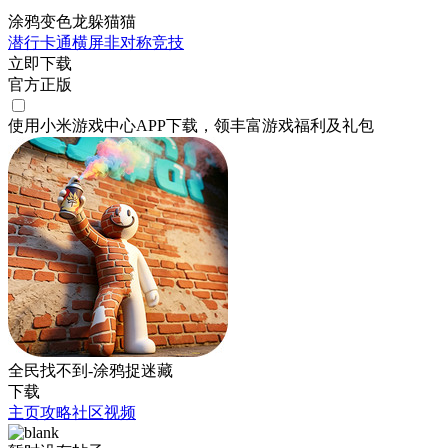
涂鸦变色龙躲猫猫
潜行
卡通
横屏
非对称竞技
立即下载
官方正版
使用小米游戏中心APP
下载
，领丰富游戏
福利
及
礼包
全民找不到-涂鸦捉迷藏
下载
主页
攻略
社区
视频