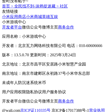
暂时没有帖子~
首页
>
全民找不到-涂鸦捉迷藏
>
社区
友情链接
小米应用商店
小米商城
英雄互娱
小米游戏中心
开发者平台
微信公众号
微博主页
商务合作
应用名称：小米游戏中心
开发者：北京瓦力网络科技有限公司 电话：010-60606666
版本：13.5.0.70 更新时间：2025年3月24日
北京地址：北京市昌平区安居路小米智慧产业园
南京地址：南京市建邺区永初路37号小米华东总部
未成年人防沉迷系统
米币
用户应用权限
隐私协议
用户服务协议
开发者平台
微信公众号
微博主页
商务合作
@wali.com
京ICP证110335号
京ICP备17017388号-1
营业执照