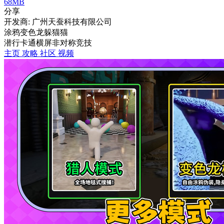
68MB
分享
开发商: 广州天蚕科技有限公司
涂鸦变色龙躲猫猫
潜行
卡通
横屏
非对称竞技
主页
攻略
社区
视频