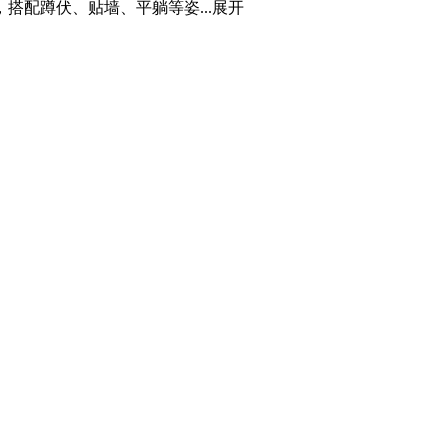
配蹲伏、贴墙、平躺等姿...
展开