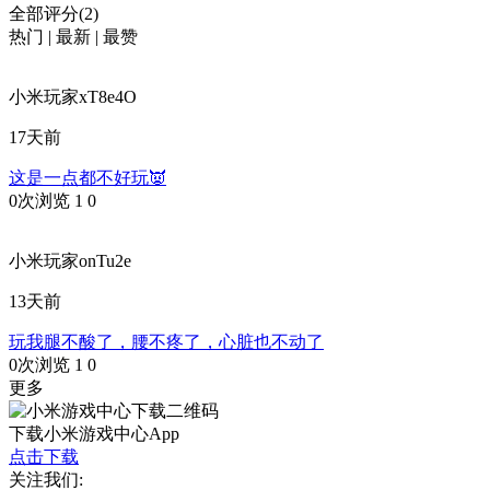
全部评分(2)
热门
|
最新
|
最赞
小米玩家xT8e4O
17天前
这是一点都不好玩👿
0次浏览
1
0
小米玩家onTu2e
13天前
玩我腿不酸了，腰不疼了，心脏也不动了
0次浏览
1
0
更多
下载小米游戏中心App
点击下载
关注我们: