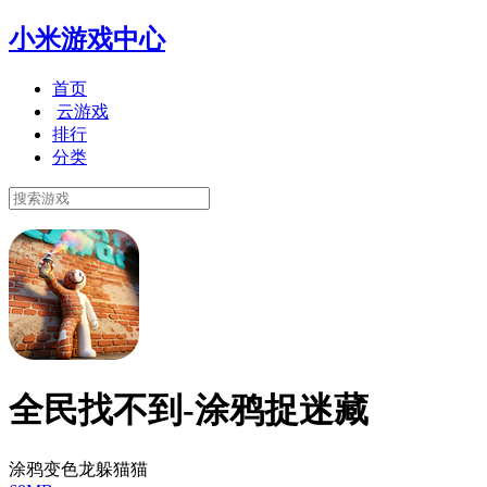
小米游戏中心
首页
云游戏
排行
分类
全民找不到-涂鸦捉迷藏
涂鸦变色龙躲猫猫