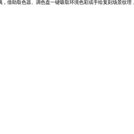
，借助取色器、调色盘一键吸取环境色彩或手绘复刻场景纹理，搭