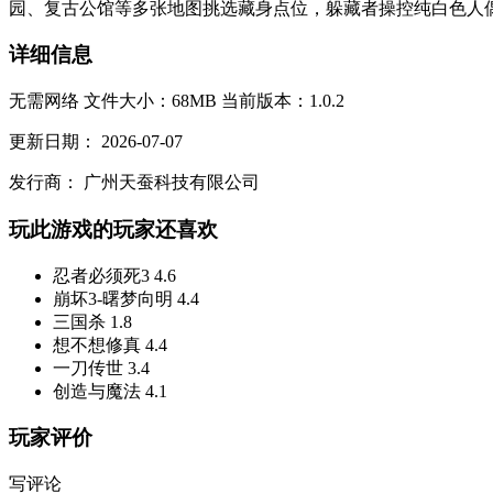
园、复古公馆等多张地图挑选藏身点位，躲藏者操控纯白色人偶
详细信息
无需网络
文件大小：68MB
当前版本：1.0.2
更新日期：
2026-07-07
发行商：
广州天蚕科技有限公司
玩此游戏的玩家还喜欢
忍者必须死3
4.6
崩坏3-曙梦向明
4.4
三国杀
1.8
想不想修真
4.4
一刀传世
3.4
创造与魔法
4.1
玩家评价
写评论