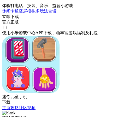
体验打电话、换装、音乐、益智小游戏
休闲
卡通
竖屏
模拟
多玩法合辑
立即下载
官方正版
使用小米游戏中心APP
下载
，领丰富游戏
福利
及
礼包
迷你儿童手机
下载
主页
攻略
社区
视频