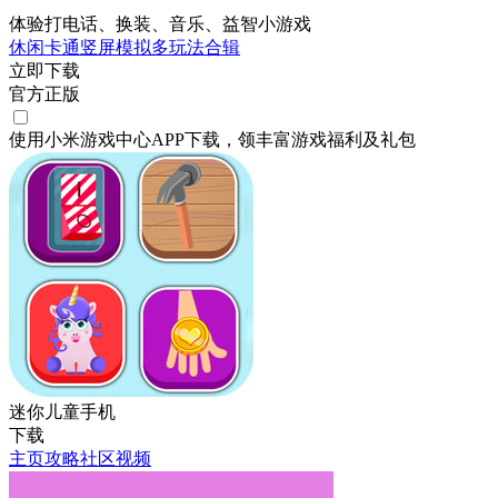
体验打电话、换装、音乐、益智小游戏
休闲
卡通
竖屏
模拟
多玩法合辑
立即下载
官方正版
使用小米游戏中心APP
下载
，领丰富游戏
福利
及
礼包
迷你儿童手机
下载
主页
攻略
社区
视频