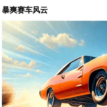
暴爽赛车风云