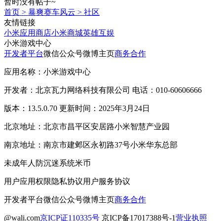
暂时没有帖子~
首页
>
暴爽赛车风云
>
社区
友情链接
小米应用商店
小米商城
英雄互娱
小米游戏中心
开发者平台
微信公众号
微博主页
商务合作
应用名称：小米游戏中心
开发者：北京瓦力网络科技有限公司 电话：010-60606666
版本：13.5.0.70 更新时间：2025年3月24日
北京地址：北京市昌平区安居路小米智慧产业园
南京地址：南京市建邺区永初路37号小米华东总部
未成年人防沉迷系统
米币
用户应用权限
隐私协议
用户服务协议
开发者平台
微信公众号
微博主页
商务合作
@wali.com
京ICP证110335号
京ICP备17017388号-1
营业执照