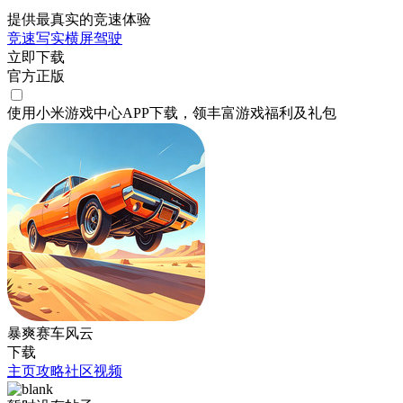
提供最真实的竞速体验
竞速
写实
横屏
驾驶
立即下载
官方正版
使用小米游戏中心APP
下载
，领丰富游戏
福利
及
礼包
暴爽赛车风云
下载
主页
攻略
社区
视频