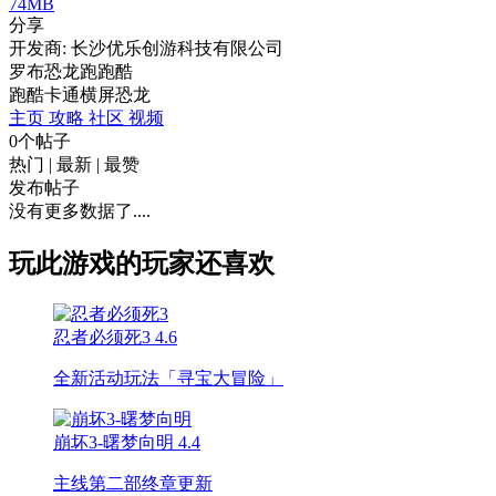
74MB
分享
开发商: 长沙优乐创游科技有限公司
罗布恐龙跑跑酷
跑酷
卡通
横屏
恐龙
主页
攻略
社区
视频
0个帖子
热门
|
最新
|
最赞
发布帖子
没有更多数据了....
玩此游戏的玩家还喜欢
忍者必须死3
4.6
全新活动玩法「寻宝大冒险」
崩坏3-曙梦向明
4.4
主线第二部终章更新