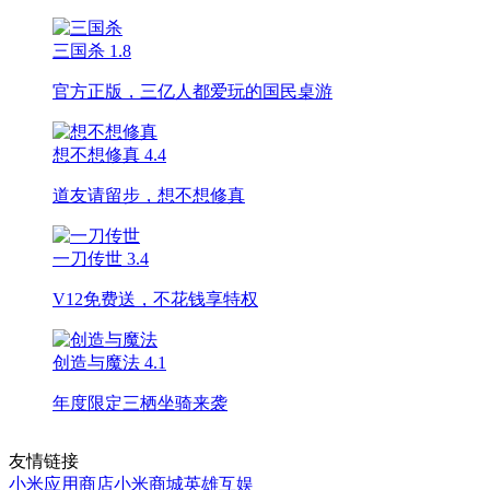
三国杀
1.8
官方正版，三亿人都爱玩的国民桌游
想不想修真
4.4
道友请留步，想不想修真
一刀传世
3.4
V12免费送，不花钱享特权
创造与魔法
4.1
年度限定三栖坐骑来袭
友情链接
小米应用商店
小米商城
英雄互娱