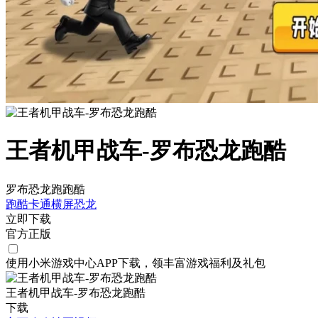
王者机甲战车-罗布恐龙跑酷
罗布恐龙跑跑酷
跑酷
卡通
横屏
恐龙
立即下载
官方正版
使用小米游戏中心APP
下载
，领丰富游戏
福利
及
礼包
王者机甲战车-罗布恐龙跑酷
下载