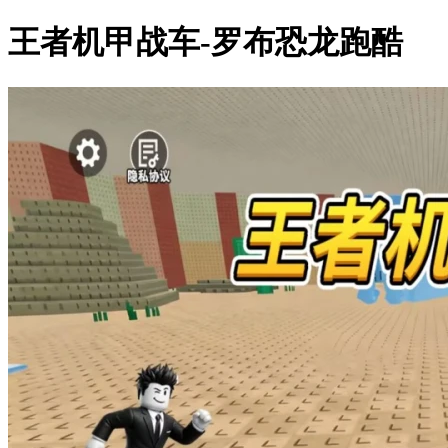
王者机甲战车-罗布恐龙跑酷