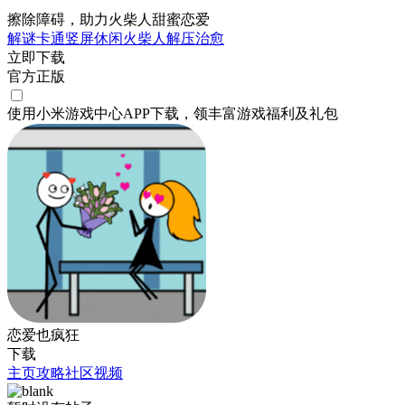
擦除障碍，助力火柴人甜蜜恋爱
解谜
卡通
竖屏
休闲
火柴人
解压
治愈
立即下载
官方正版
使用小米游戏中心APP
下载
，领丰富游戏
福利
及
礼包
恋爱也疯狂
下载
主页
攻略
社区
视频