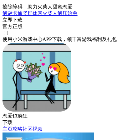
擦除障碍，助力火柴人甜蜜恋爱
解谜
卡通
竖屏
休闲
火柴人
解压
治愈
立即下载
官方正版
使用小米游戏中心APP
下载
，领丰富游戏
福利
及
礼包
恋爱也疯狂
下载
主页
攻略
社区
视频