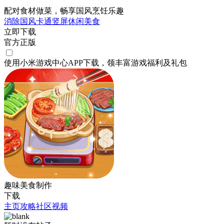
配对食材做菜，畅享国风烹饪乐趣
消除
国风
卡通
竖屏
休闲
美食
立即下载
官方正版
使用小米游戏中心APP
下载
，领丰富游戏
福利
及
礼包
趣味美食制作
下载
主页
攻略
社区
视频