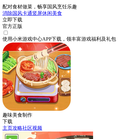
配对食材做菜，畅享国风烹饪乐趣
消除
国风
卡通
竖屏
休闲
美食
立即下载
官方正版
使用小米游戏中心APP
下载
，领丰富游戏
福利
及
礼包
趣味美食制作
下载
主页
攻略
社区
视频