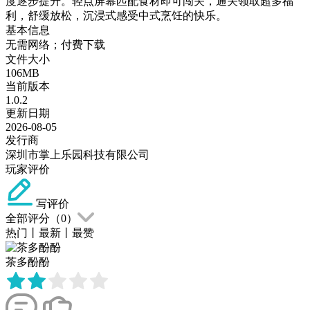
度逐步提升。轻点屏幕匹配食材即可闯关，通关领取超多福
利，舒缓放松，沉浸式感受中式烹饪的快乐。
基本信息
无需网络；付费下载
文件大小
106MB
当前版本
1.0.2
更新日期
2026-08-05
发行商
深圳市掌上乐园科技有限公司
玩家评价
写评价
全部评分（
0
）
热门
丨
最新
丨
最赞
茶多酚酚