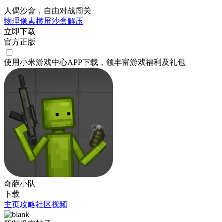
人偶沙盒，自由对战闯关
物理
像素
横屏
沙盒
解压
立即下载
官方正版
使用小米游戏中心APP
下载
，领丰富游戏
福利
及
礼包
奇葩小队
下载
主页
攻略
社区
视频