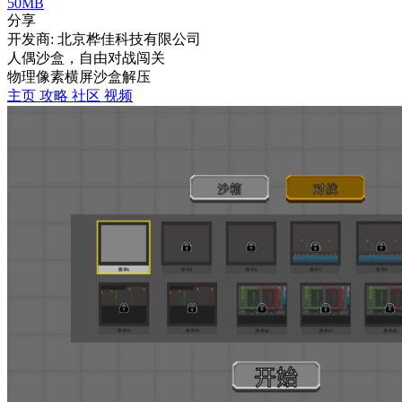
50MB
分享
开发商: 北京桦佳科技有限公司
人偶沙盒，自由对战闯关
物理
像素
横屏
沙盒
解压
主页
攻略
社区
视频