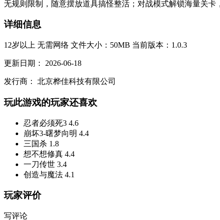
无规则限制，随意摆放道具搞怪整活；对战模式解锁海量关卡，
详细信息
12岁以上
无需网络
文件大小：50MB
当前版本：1.0.3
更新日期：
2026-06-18
发行商：
北京桦佳科技有限公司
玩此游戏的玩家还喜欢
忍者必须死3
4.6
崩坏3-曙梦向明
4.4
三国杀
1.8
想不想修真
4.4
一刀传世
3.4
创造与魔法
4.1
玩家评价
写评论