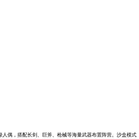
绿人偶，搭配长剑、巨斧、枪械等海量武器布置阵营。沙盒模式