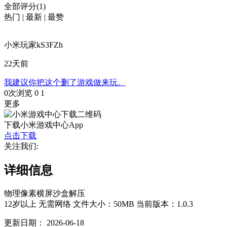
全部评分(1)
热门
|
最新
|
最赞
小米玩家kS3FZh
22天前
我建议你把这个删了游戏做来玩。
0次浏览
0
1
更多
下载小米游戏中心App
点击下载
关注我们:
详细信息
物理
像素
横屏
沙盒
解压
12岁以上
无需网络
文件大小：50MB
当前版本：1.0.3
更新日期：
2026-06-18