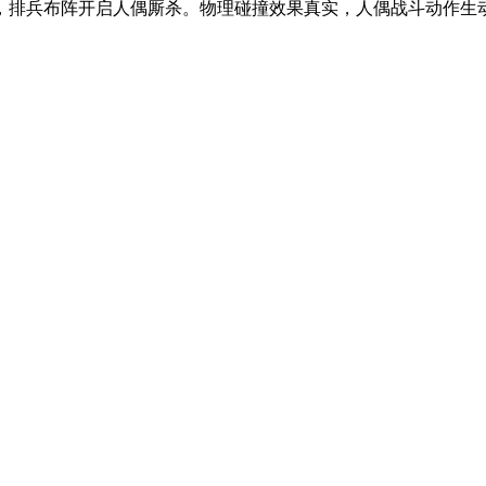
排兵布阵开启人偶厮杀。物理碰撞效果真实，人偶战斗动作生动，