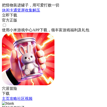
把怪物装进罐子，用可爱打败一切
休闲
卡通
竖屏
收集
解压
立即下载
官方正版
使用小米游戏中心APP
下载
，领丰富游戏
福利
及
礼包
穴居冒险
下载
主页
攻略
社区
视频