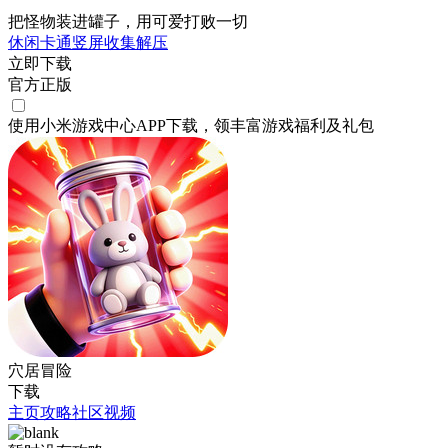
把怪物装进罐子，用可爱打败一切
休闲
卡通
竖屏
收集
解压
立即下载
官方正版
使用小米游戏中心APP
下载
，领丰富游戏
福利
及
礼包
穴居冒险
下载
主页
攻略
社区
视频