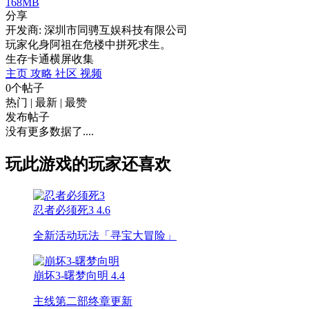
168MB
分享
开发商: 深圳市同骋互娱科技有限公司
玩家化身阿祖在危楼中拼死求生。
生存
卡通
横屏
收集
主页
攻略
社区
视频
0个帖子
热门
|
最新
|
最赞
发布帖子
没有更多数据了....
玩此游戏的玩家还喜欢
忍者必须死3
4.6
全新活动玩法「寻宝大冒险」
崩坏3-曙梦向明
4.4
主线第二部终章更新