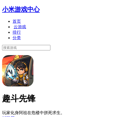
小米游戏中心
首页
云游戏
排行
分类
趣斗先锋
玩家化身阿祖在危楼中拼死求生。