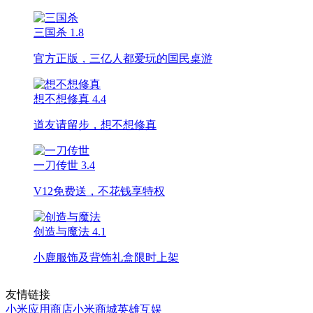
三国杀
1.8
官方正版，三亿人都爱玩的国民桌游
想不想修真
4.4
道友请留步，想不想修真
一刀传世
3.4
V12免费送，不花钱享特权
创造与魔法
4.1
小鹿服饰及背饰礼盒限时上架
友情链接
小米应用商店
小米商城
英雄互娱