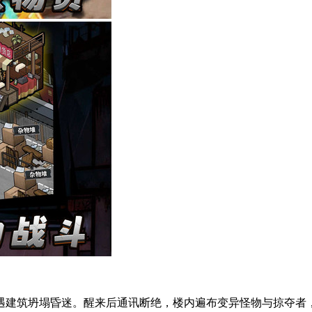
遇建筑坍塌昏迷。醒来后通讯断绝，楼内遍布变异怪物与掠夺者