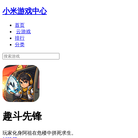
小米游戏中心
首页
云游戏
排行
分类
趣斗先锋
玩家化身阿祖在危楼中拼死求生。