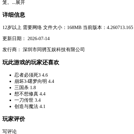
笼。...
展开
详细信息
12岁以上
需要网络
文件大小：168MB
当前版本：4.260713.165
更新日期：
2026-07-14
发行商：
深圳市同骋互娱科技有限公司
玩此游戏的玩家还喜欢
忍者必须死3
4.6
崩坏3-曙梦向明
4.4
三国杀
1.8
想不想修真
4.4
一刀传世
3.4
创造与魔法
4.1
玩家评价
写评论