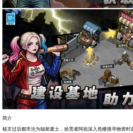
简介
核灾过后都市沦为辐射废土，拾荒者阿祖深入危楼搜寻物资时