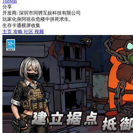
168MB
分享
开发商: 深圳市同骋互娱科技有限公司
玩家化身阿祖在危楼中拼死求生。
生存
卡通
横屏
收集
主页
攻略
社区
视频