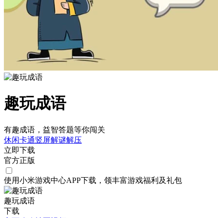
趣玩成语
有趣成语，益智答题等你闯关
休闲
卡通
竖屏
解谜
解压
立即下载
官方正版
使用小米游戏中心APP
下载
，领丰富游戏
福利
及
礼包
趣玩成语
下载