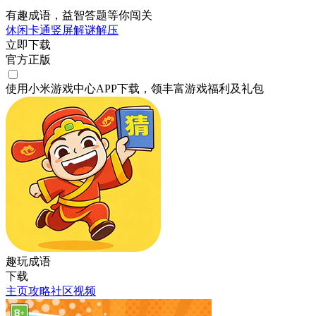
有趣成语，益智答题等你闯关
休闲
卡通
竖屏
解谜
解压
立即下载
官方正版
使用小米游戏中心APP
下载
，领丰富游戏
福利
及
礼包
趣玩成语
下载
主页
攻略
社区
视频