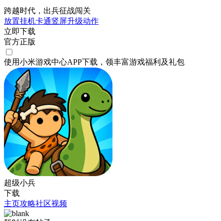
跨越时代，出兵征战闯关
放置挂机
卡通
竖屏
升级
动作
立即下载
官方正版
使用小米游戏中心APP
下载
，领丰富游戏
福利
及
礼包
超级小兵
下载
主页
攻略
社区
视频