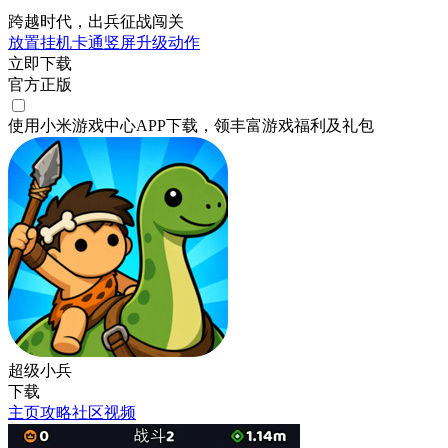
跨越时代，出兵征战闯关
放置挂机
卡通
竖屏
升级
动作
立即下载
官方正版
使用小米游戏中心APP
下载
，领丰富游戏
福利
及
礼包
超级小兵
下载
主页
攻略
社区
视频