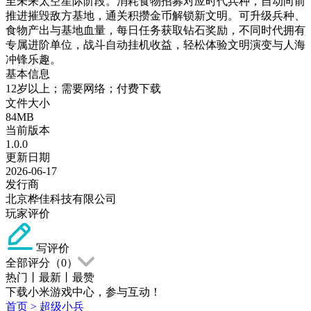
至未来太空星际阶段。消耗食物招募对应时代兵种，自动向前
推进摧毁敌方基地，通关积攒金币解锁新文明。可升级兵种、
食物产出与基地血量，每日任务获取钻石奖励，不同时代拥有
专属进阶单位，战斗自动挂机收益，轻松体验文明演变与人海
冲锋乐趣。
基本信息
12岁以上；需要网络；付费下载
文件大小
84MB
当前版本
1.0.0
更新日期
2026-06-17
发行商
北京桦佳科技有限公司
玩家评价
写评价
全部评分（
0
）
热门
丨
最新
丨
最赞
下载小米游戏中心，参与互动！
首页
>
超级小兵