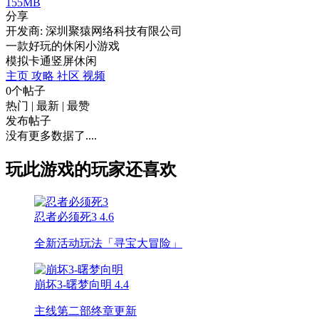
155MB
分享
开发商: 深圳聚猿网络科技有限公司
一款好玩的休闲小游戏
模拟
卡通
竖屏
休闲
主页
攻略
社区
视频
0个帖子
热门
|
最新
|
最赞
发布帖子
没有更多数据了....
玩此游戏的玩家还喜欢
忍者必须死3
4.6
全新活动玩法「寻宝大冒险」
崩坏3-曙梦向明
4.4
主线第二部终章更新