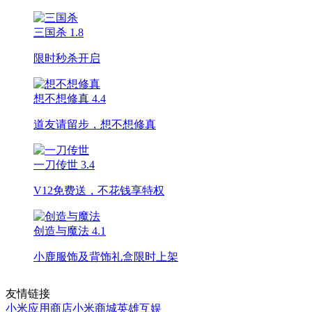
三国杀
1.8
限时秒杀开启
想不想修真
4.4
道友请留步，想不想修真
一刀传世
3.4
V12免费送，不花钱享特权
创造与魔法
4.1
小鹿服饰及背饰礼盒限时上架
友情链接
小米应用商店
小米商城
英雄互娱