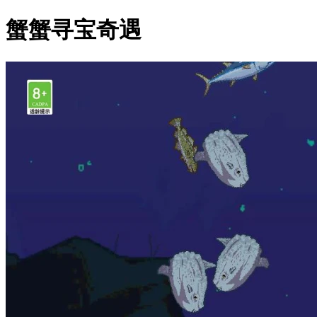
蟹蟹寻宝奇遇