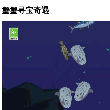
蟹蟹寻宝奇遇