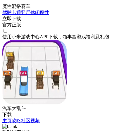
魔性混搭赛车
驾驶
卡通
竖屏
休闲
魔性
立即下载
官方正版
使用小米游戏中心APP
下载
，领丰富游戏
福利
及
礼包
汽车大乱斗
下载
主页
攻略
社区
视频