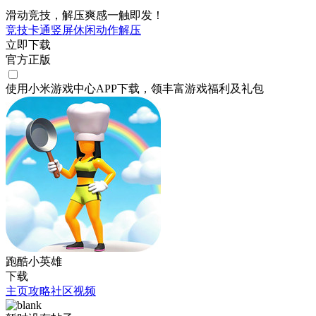
滑动竞技，解压爽感一触即发！
竞技
卡通
竖屏
休闲
动作
解压
立即下载
官方正版
使用小米游戏中心APP
下载
，领丰富游戏
福利
及
礼包
跑酷小英雄
下载
主页
攻略
社区
视频